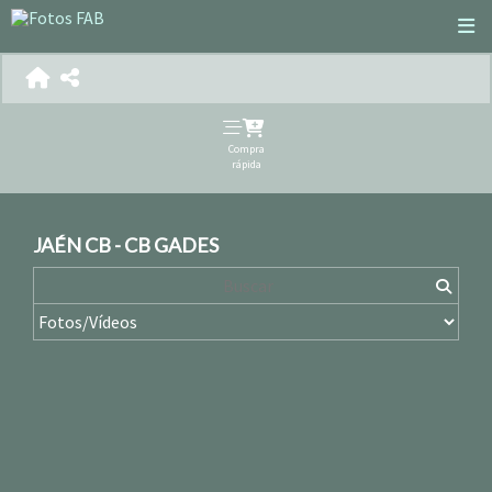
Compra
rápida
JAÉN CB - CB GADES