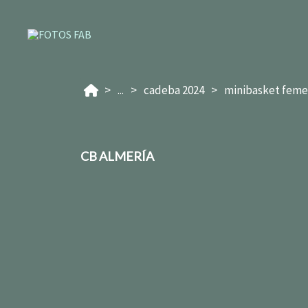
...
cadeba 2024
minibasket feme
CB ALMERÍA