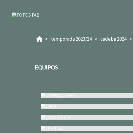
temporada 2023/24
cadeba 2024
EQUIPOS
CD ROQUETAS
CBCA
CB ALMERÍA
JAÉN CB
ULB