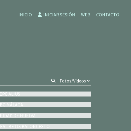
INICIO
INICIAR SESIÓN
WEB
CONTACTO
LEPE ALIUS
EBG MÁLAGA
CIUDAD DE HUELVA
REAL BETIS BALONCESTO
CB ANDÚJAR