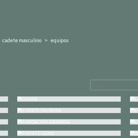
cadete masculino
equipos
GMASB
FUENTE PALMERA
FUNDACIÓN GRANADA
PUENTE GENIL
CB CORIA